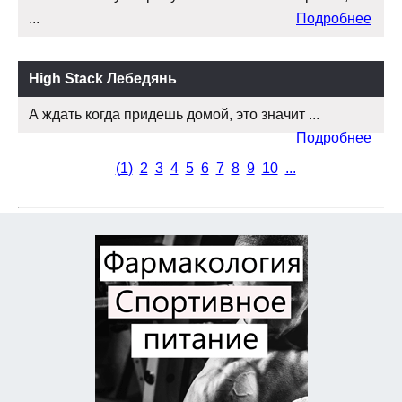
...
Подробнее
High Stack Лебедянь
А ждать когда придешь домой, это значит ...
Подробнее
(
1
)
2
3
4
5
6
7
8
9
10
...