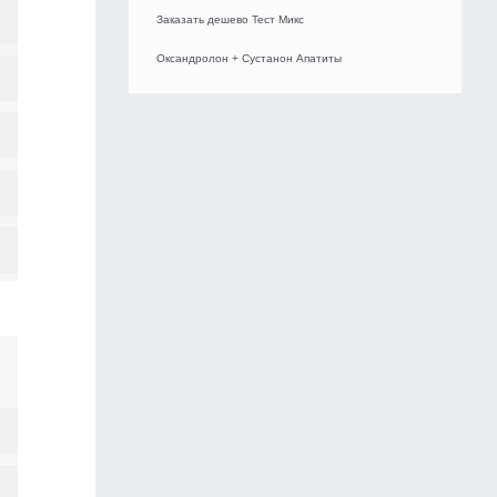
Заказать дешево Тест Микс
Оксандролон + Сустанон Апатиты