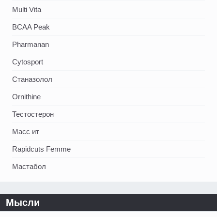
Multi Vita
BCAA Peak
Pharmanan
Cytosport
Станазолол
Ornithine
Тестостерон
Масс ит
Rapidcuts Femme
Мастабол
Мысли