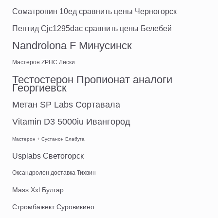
Cоматропин 10ед сравнить цены Черногорск
Пептид Cjc1295dac сравнить цены Белебей
Nandrolona F Минусинск
Мастерон ZPHC Лиски
Тестостерон Пропионат аналоги
Георгиевск
Метан SP Labs Сортавала
Vitamin D3 5000iu Ивангород
Мастерон + Сустанон Елабуга
Usplabs Светогорск
Оксандролон доставка Тихвин
Mass Xxl Булгар
Стромбажект Суровикино