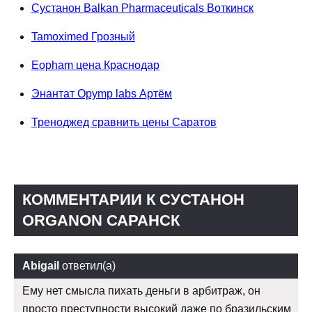
Сустанон Balkan Pharmaceuticals Воткинск
Tamoximed Грозный
Eopham цена Краснодар
Энантат Opymp labs Артём
Треноджед сравнить цены Саратов
КОММЕНТАРИИ К СУСТАНОН
ORGANON САРАНСК
Abigail
ответил(а)
Ему нет смысла пихать деньги в арбитраж, он
просто преступности высокий даже по бразильским