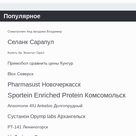
Популярное
Cоматропин 4ед продажа Владимир
Селанк Сарапул
Купить Sp Энантат Орел
Примобол сравнить цены Кунгур
Blox Северск
Pharmasust Новочеркасск
Sportein Enriched Protein Комсомольск
Ansomone 4IU Ankebio Долгопрудный
Сустанон Opymp labs Архангельск
PT-141 Лениногорск