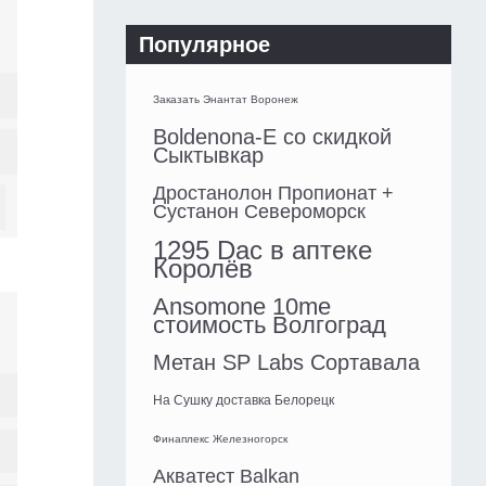
Популярное
Заказать Энантат Воронеж
Boldenona-E со скидкой
Сыктывкар
Дростанолон Пропионат +
Сустанон Североморск
1295 Dac в аптеке
Королёв
Ansomone 10me
стоимость Волгоград
Метан SP Labs Сортавала
На Сушку доставка Белорецк
Финаплекс Железногорск
Акватест Balkan