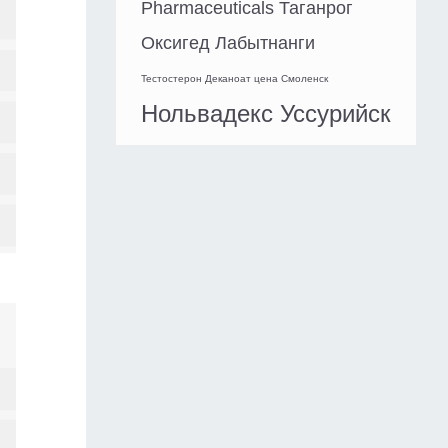
Pharmaceuticals Таганрог
Оксигед Лабытнанги
Тестостерон Деканоат цена Смоленск
Нольвадекс Уссурийск