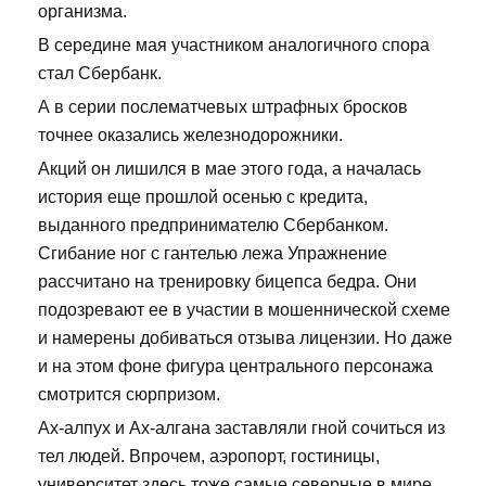
организма.
В середине мая участником аналогичного спора
стал Сбербанк.
А в серии послематчевых штрафных бросков
точнее оказались железнодорожники.
Акций он лишился в мае этого года, а началась
история еще прошлой осенью с кредита,
выданного предпринимателю Сбербанком.
Сгибание ног с гантелью лежа Упражнение
рассчитано на тренировку бицепса бедра. Они
подозревают ее в участии в мошеннической схеме
и намерены добиваться отзыва лицензии. Но даже
и на этом фоне фигура центрального персонажа
смотрится сюрпризом.
Ах-алпух и Ах-алгана заставляли гной сочиться из
тел людей. Впрочем, аэропорт, гостиницы,
университет здесь тоже самые северные в мире.