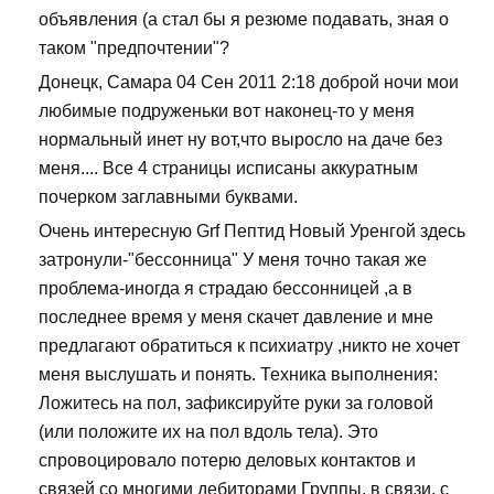
объявления (а стал бы я резюме подавать, зная о
таком "предпочтении"?
Донецк, Самара 04 Сен 2011 2:18 доброй ночи мои
любимые подруженьки вот наконец-то у меня
нормальный инет ну вот,что выросло на даче без
меня.... Все 4 страницы исписаны аккуратным
почерком заглавными буквами.
Очень интересную Grf Пептид Новый Уренгой здесь
затронули-"бессонница" У меня точно такая же
проблема-иногда я страдаю бессонницей ,а в
последнее время у меня скачет давление и мне
предлагают обратиться к психиатру ,никто не хочет
меня выслушать и понять. Техника выполнения:
Ложитесь на пол, зафиксируйте руки за головой
(или положите их на пол вдоль тела). Это
спровоцировало потерю деловых контактов и
связей со многими дебиторами Группы, в связи, с